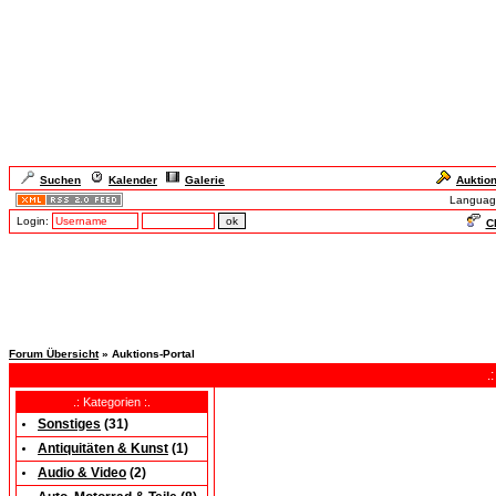
Suchen
Kalender
Galerie
Auktio
Languag
Login:
Ch
Forum Übersicht
» Auktions-Portal
.
.: Kategorien :.
Sonstiges
(
31
)
Antiquitäten & Kunst
(
1
)
Audio & Video
(
2
)