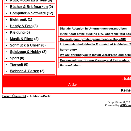
Auto, Motorrad & Teile
(
8
)
Bücher & Briefmarken
(0)
Computer & Software
(
12
)
Elektronik
(
1
)
Handy & Foto
(
3
)
Digitale Adoption in Unternehmen vorantreiben
Kleidung
(0)
In the heart of the bustling city, where the fast-p
Musik & Filme
(
2
)
Conseils pour profiter pleinement de Buy eSIM
Lohnen sich individuelle Formate bei Aufklebern?
Schmuck & Uhren
(0)
horror story
Spielzeug & Hobby
(
2
)
We are offering you to install WordPress and se
Sport
(0)
Customizations: Screen Printing and Embroidery
Tierwelt
(0)
Hausaufgaben
Wohnen & Garten
(
2
)
.: bal
Artikel
Keine
Forum Übersicht
» Auktions-Portal
.: Script-Time:
0,016
Powered by
ASP-Fas