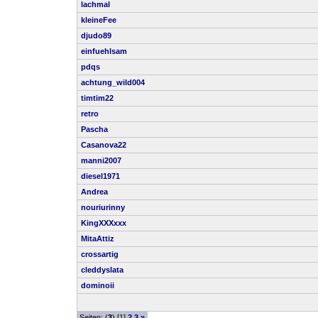
lachmal
kleineFee
djudo89
einfuehlsam
pdqs
achtung_wild004
timtim22
retro
Pascha
Casanova22
manni2007
diesel1971
Andrea
nouriurinny
KingXXXxxx
MitaAttiz
crossartig
cleddyslata
dominoii
Seiten: (
3
) [1]
2
3
»