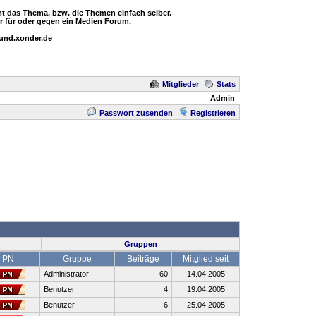
t das Thema, bzw. die Themen einfach selber.
 für oder gegen ein Medien Forum.
ound.xonder.de
Mitglieder
Stats
Admin
Passwort zusenden
Registrieren
Gruppen
PN
Gruppe
Beiträge
Mitglied seit
Administrator
60
14.04.2005
Benutzer
4
19.04.2005
Benutzer
6
25.04.2005