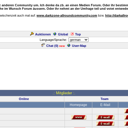
nz anderen Community um. Ich denke da zb. an einen Medien Forum. Oder ihr bestimm
e im Wunsch Forum äussern. Oder ihr nehmt an der Umfrage teil und votet entweder
Zwischenzeit auch mal auf:
www.darkzone-allroundcommunity.com
bzw.
http://darkallr
Auktionen
Global
Top
Language/Sprache:
Chat (
0
)
User-Map
new
.: Mitglieder :.
Online
Team
Homepage
E-Mail