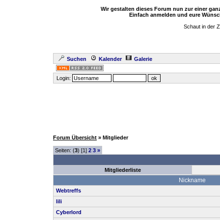
Wir gestalten dieses Forum nun zur einer ga
Einfach anmelden und eure Wünsch
Schaut in der 
Suchen
Kalender
Galerie
Login:
Forum Übersicht
» Mitglieder
Seiten: (
3
) [1]
2
3
»
Mitgliederliste
Nickname
Webtreffs
lili
Cyberlord