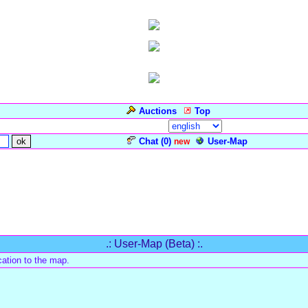
Auctions
Top
Language/Sprache:
Chat (
0
)
User-Map
new
.: User-Map (Beta) :.
ation to the map.