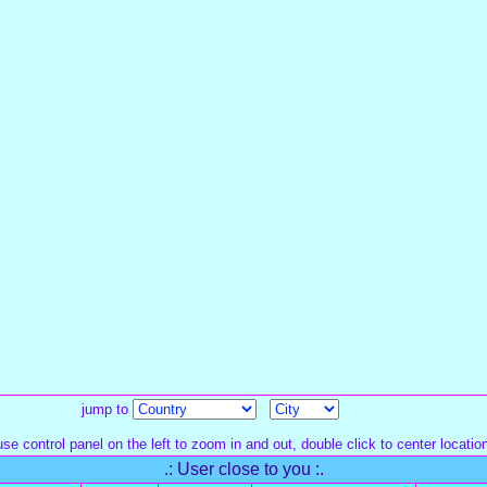
jump to
se control panel on the left to zoom in and out, double click to center locatio
.: User close to you :.