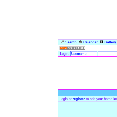
Search
Calendar
Gallery
Login:
Forum Overview
» User-Map
Login or
register
to add your home loc