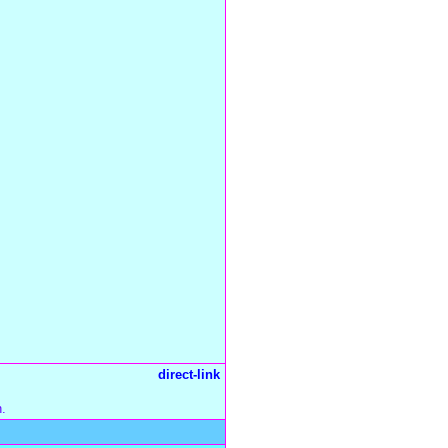
direct-link
n.