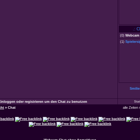
.: C
(
0
)
Webcam 
(1)
Spielers
Smilie
Einloggen oder registrieren um den Chat zu benutzen
Sta
cht
» Chat
alle Zeiten