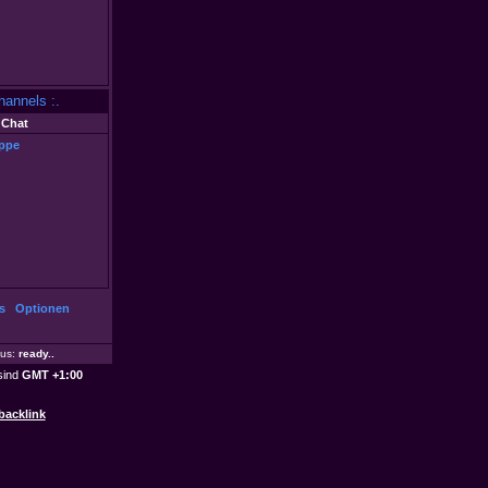
hannels :.
Chat
ippe
s
Optionen
tus:
ready
..
 sind
GMT +1:00