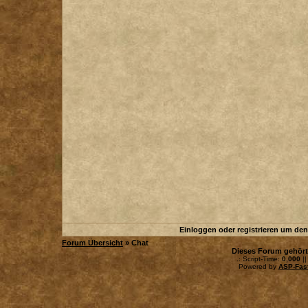
Einloggen oder registrieren um de
Forum Übersicht
» Chat
Dieses Forum gehör
.: Script-Time:
0,000
||
Powered by
ASP-Fas