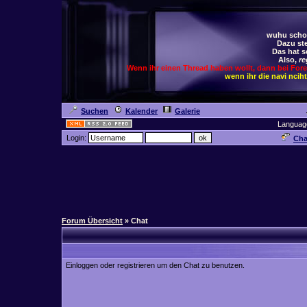
wuhu schoc
Dazu ste
Das hat s
Also,
re
Wenn ihr einen Thread haben wollt, dann bei For
wenn ihr die navi ncih
Suchen
Kalender
Galerie
Languag
Login:
Cha
Forum Übersicht
» Chat
Einloggen oder registrieren um den Chat zu benutzen.