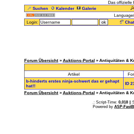
Das offizielle
Suchen
Kalender
Galerie
Language
Login:
Chat
Forum Übersicht
»
Auktions-Portal
» Antiquitäten & K
.: 
Artikel
Fo
b-hinderts erstes ninja-schwert das er gehapt
ID 2
hat!!
Forum Übersicht
»
Auktions-Portal
» Antiquitäten & K
.: Script-Time:
0,018
|| 
Powered by
ASP-FastB