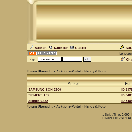
Suchen
Kalender
Galerie
Auk
Languag
Login:
Cha
Forum Übersicht
»
Auktions-Portal
» Handy & Foto
.
Artikel
For
SAMSUNG SGH Z500
ID 237
SIEMENS A57
ID 348
Siemens A57
ID 348
Forum Übersicht
»
Auktions-Portal
» Handy & Foto
.: Script-Time:
0,000
|
Powered by
ASP-Fas