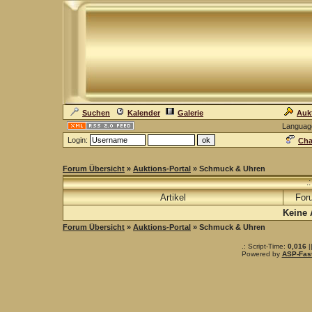
Suchen
Kalender
Galerie
Auk
Languag
Login:
Cha
Forum Übersicht
»
Auktions-Portal
» Schmuck & Uhren
.
Artikel
For
Keine 
Forum Übersicht
»
Auktions-Portal
» Schmuck & Uhren
.: Script-Time:
0,016
|
Powered by
ASP-Fas