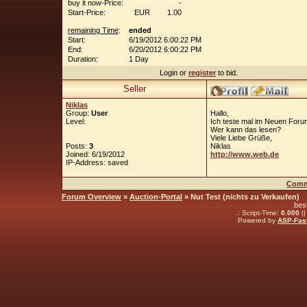
buy it now-Price:
-
Start-Price:
EUR
1.00
remaining Time
:
ended
Start:
6/19/2012 6:00:22 PM
End:
6/20/2012 6:00:22 PM
Duration:
1 Day
Login or
register
to bid.
Seller
Niklas
Group:
User
Hallo,
Level:
Ich teste mal im Neuen Forum
Wer kann das lesen?
Viele Liebe Grüße,
Posts:
3
Niklas
Joined: 6/19/2012
http://www.web.de
IP-Address: saved
Comm
Forum Overview
»
Auction-Portal
» Nut Test (nichts zu Verkaufen)
bes
.: Script-Time:
0.000
||
Powered by
ASP-Fas