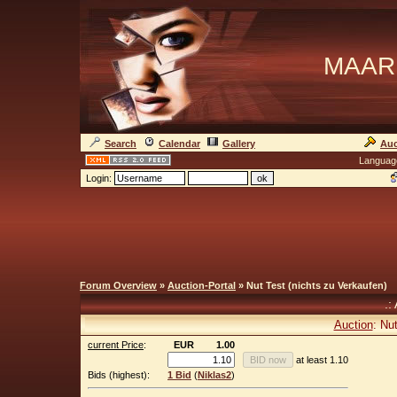
MAAR
Search
Calendar
Gallery
Auc
Languag
Login:
Forum Overview
»
Auction-Portal
» Nut Test (nichts zu Verkaufen)
.:
Auction
: Nu
current Price
:
EUR
1.00
at least 1.10
Bids (highest):
1 Bid
(
Niklas2
)