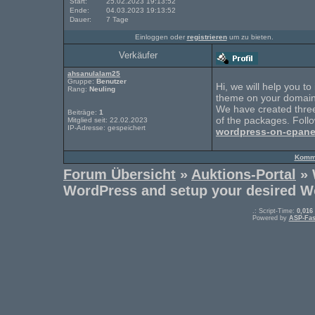
Start:
25.02.2023 19:13:52
Ende:
04.03.2023 19:13:52
Dauer:
7 Tage
Einloggen oder
registrieren
um zu bieten.
Verkäufer
ahsanulalam25
Gruppe:
Benutzer
Hi, we will help you t
Rang:
Neuling
theme on your domain 
We have created three
Beiträge:
1
of the packages. Follo
Mitglied seit: 22.02.2023
IP-Adresse: gespeichert
wordpress-on-cpane
Komme
Forum Übersicht
»
Auktions-Portal
» 
WordPress and setup your desired W
.: Script-Time:
0,016
Powered by
ASP-Fas