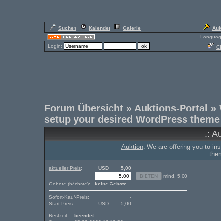
Suchen
Kalender
Galerie
Auk
Languag
Login:
Ch
Forum Übersicht
»
Auktions-Portal
» 
setup your desired WordPress theme
.: A
Auktion
: We are offering you to i
the
aktueller Preis
:
USD
5,00
mind. 5,00
Gebote (höchste):
keine Gebote
Sofort-Kauf-Preis:
-
Start-Preis:
USD
5,00
Restzeit
:
beendet