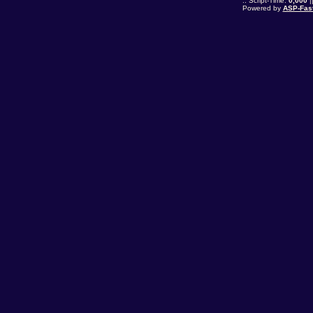
.: Script-Time:
0,000
|
Powered by
ASP-Fas