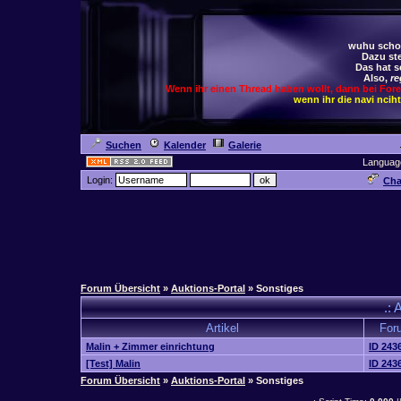
wuhu schoc
Dazu ste
Das hat s
Also,
re
Wenn ihr einen Thread haben wollt, dann bei For
wenn ihr die navi ncih
Suchen
Kalender
Galerie
Languag
Login:
Cha
Forum Übersicht
»
Auktions-Portal
» Sonstiges
.: 
Artikel
For
Malin + Zimmer einrichtung
ID 243
[Test] Malin
ID 243
Forum Übersicht
»
Auktions-Portal
» Sonstiges