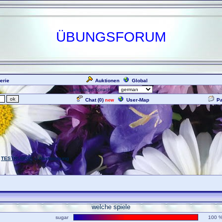
ÜBUNGSFORUM
erie
Auktionen
Global
Language/Sprache:
Chat (
0
)
User-Map
P
new
»
TESTRUBRIK
» Abstimmung
welche spiele
sugar
100 