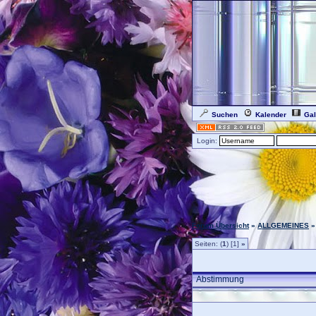
Suchen
Kalender
Gal
Login:
Forum Übersicht
»
ALLGEMEINES
Seiten: (
1
) [1]
»
Abstimmung