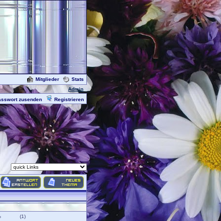
Mitglieder
Stats
Admin
asswort zusenden
Registrieren
%
(1)