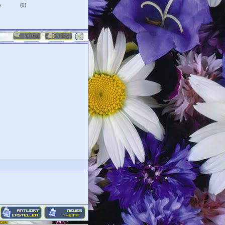
%
(0)