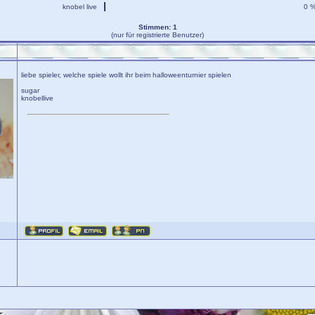
knobel live
0 
Stimmen: 1
(nur für registrierte Benutzer)
liebe spieler, welche spiele wollt ihr beim halloweenturnier spielen
sugar
knobellive