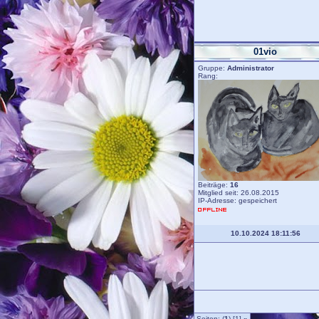
01vio
Gruppe:
Administrator
Rang:
Beiträge:
16
Mitglied seit: 26.08.2015
IP-Adresse: gespeichert
10.10.2024 18:11:56
Seiten: (
1
) [1]
»