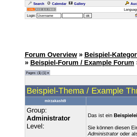
Search
Calendar
Gallery
Auc
Languag
Login:
Forum Overview
»
Beispiel-Kategor
»
Beispiel-Forum / Example Forum
Pages: (
1
) [1]
»
Beispiel-Thema / Example Th
mirzakashi9
Group:
Das ist ein
Beispiele
Administrator
Level:
Sie können diesen Ei
Administrator
oder al