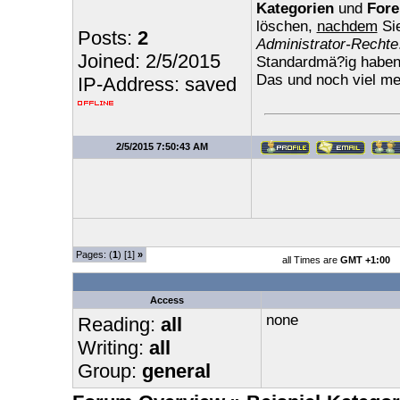
Kategorien
und
Fore
löschen,
nachdem
Sie
Posts:
2
Administrator-Rechte
Joined: 2/5/2015
Standardmä?ig haben 
Das und noch viel me
IP-Address: saved
2/5/2015 7:50:43 AM
Pages: (
1
) [1]
»
all Times are
GMT +1:00
Access
none
Reading:
all
Writing:
all
Group:
general