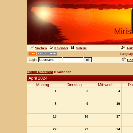
Miris
Suchen
Kalender
Galerie
Auk
Languag
Login:
Cha
Forum Übersicht
» Kalender
April 2024
Montag
Dienstag
Mittwoch
Do
1
2
3
8
9
10
15
16
17
22
23
24