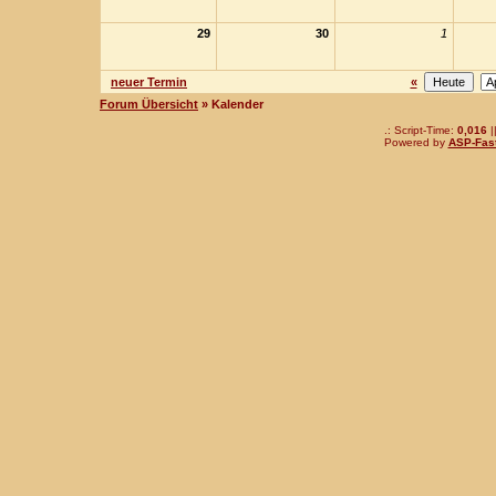
29
30
1
neuer Termin
«
Forum Übersicht
» Kalender
.: Script-Time:
0,016
|
Powered by
ASP-Fas