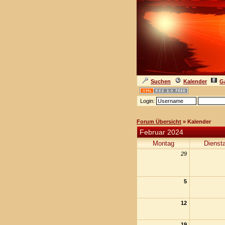
Suchen
Kalender
Ga
Login:
Forum Übersicht
» Kalender
Februar 2024
Montag
Dienst
29
5
12
19