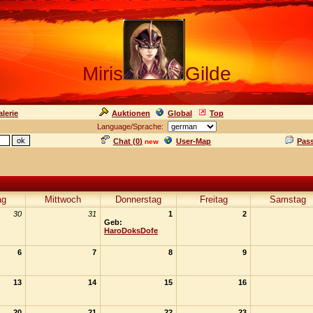
Miris
Gilde
lerie
Auktionen
Global
Top
Language/Sprache:
Chat (
0
)
User-Map
Pas
new
ag
Mittwoch
Donnerstag
Freitag
Samstag
30
31
1
2
Geb:
HaroDoksDofe
6
7
8
9
13
14
15
16
20
21
22
23