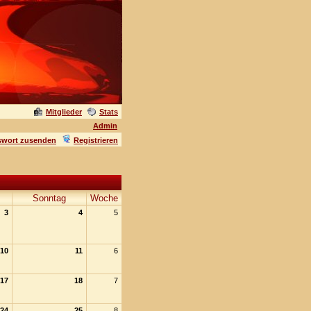
Mitglieder
Stats
Admin
swort zusenden
Registrieren
Sonntag
Woche
3
4
5
10
11
6
17
18
7
24
25
8