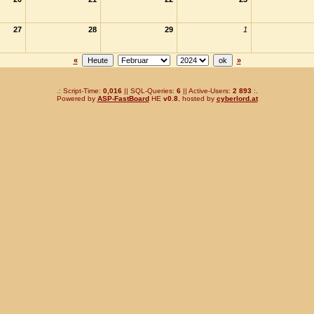
27
28
29
1
«
»
.: Script-Time:
0,016
|| SQL-Queries:
6
|| Active-Users:
2 893
:.
Powered by
ASP-FastBoard
HE
v0.8
, hosted by
cyberlord.at