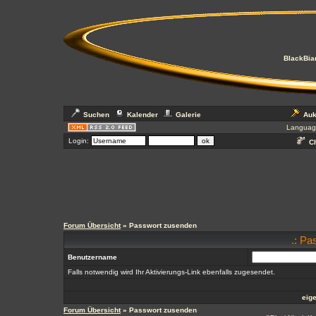
BlackBian
Suchen
Kalender
Galerie
Auk
Languag
Login:
Ch
Forum Übersicht
» Passwort zusenden
.: Pa
Benutzername
Falls notwendig wird Ihr Aktivierungs-Link ebenfalls zugesendet.
eig
Forum Übersicht
» Passwort zusenden