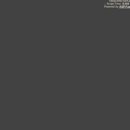
©BlackNicoleKa
.: Script-Time:
0,016
Powered by
ASP-Fas