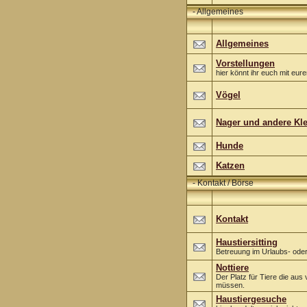
-
Allgemeines
Allgemeines
Vorstellungen
hier könnt ihr euch mit eure
Vögel
Nager und andere Kle
Hunde
Katzen
-
Kontakt / Börse
Kontakt
Haustiersitting
Betreuung im Urlaubs- oder
Nottiere
Der Platz für Tiere die a
müssen.
Haustiergesuche