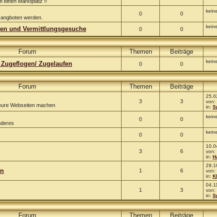
m einen Marktplatz !!
kein
0
0
 angboten werden.
kein
gen und Vermittlungsgesuche
0
0
Forum
Themen
Beiträge
kein
/ Zugeflogen/ Zugelaufen
0
0
Forum
Themen
Beiträge
25.0
g
3
3
von:
r eure Webseiten machen
in:
S
kein
0
0
nderes
kein
0
0
10.0
3
6
von:
in:
H
29.1
en
1
6
von:
in:
K
04.1
1
3
von:
in:
S
Forum
Themen
Beiträge