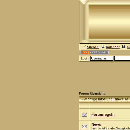
Suchen
Kalender
Ga
Login:
Forum Übersicht
-
Wichtige Infos und Hinweise
Forumregeln
News
hier findet ihr alle Neuigk