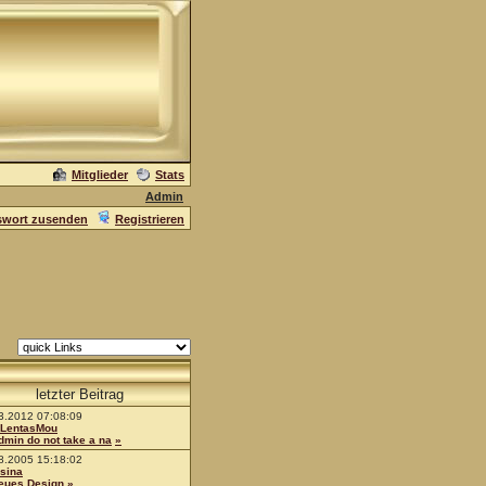
Mitglieder
Stats
Admin
swort zusenden
Registrieren
letzter Beitrag
3.2012 07:08:09
LentasMou
dmin do not take a na
»
8.2005 15:18:02
sina
eues Design
»