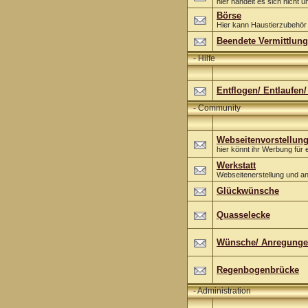
hier handelt es sich nicht u
Börse
Hier kann Haustierzubehör
Beendete Vermittlun
-
Hilfe
Entflogen/ Entlaufen
-
Community
Webseitenvorstellun
hier könnt ihr Werbung fü
Werkstatt
Webseitenerstellung und a
Glückwünsche
Quasselecke
Wünsche/ Anregung
Regenbogenbrücke
-
Administration