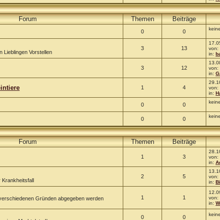
Forum
Themen
Beiträge
kein
0
0
17.0
3
13
von:
n Lieblingen Vorstellen
in:
b
13.0
3
12
von:
in:
G
29.1
intiere
1
4
von:
in:
H
kein
0
0
kein
0
0
Forum
Themen
Beiträge
28.1
1
3
von:
in:
A
13.1
2
5
von:
 Krankheitsfall
in:
B
12.0
1
1
von:
us verschiedenen Gründen abgegeben werden
in:
Wi
kein
0
0