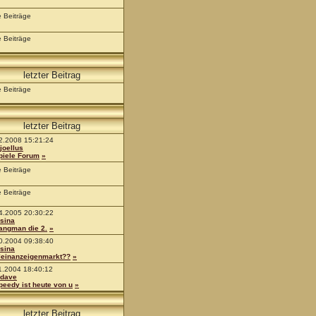
e Beiträge
e Beiträge
letzter Beitrag
e Beiträge
letzter Beitrag
2.2008 15:21:24
joellus
piele Forum
»
e Beiträge
e Beiträge
4.2005 20:30:22
sina
angman die 2.
»
0.2004 09:38:40
sina
leinanzeigenmarkt??
»
1.2004 18:40:12
dave
peedy ist heute von u
»
letzter Beitrag