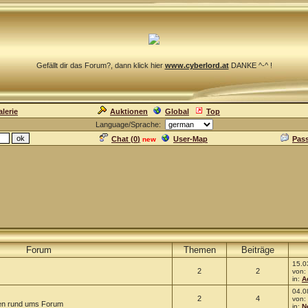
Gefällt dir das Forum?, dann klick hier
www.cyberlord.at
DANKE ^-^ !
lerie
Auktionen
Global
Top
Language/Sprache:
Chat (
0
)
User-Map
Pas
new
Forum
Themen
Beiträge
15.0
2
2
von:
in:
A
04.0
2
4
von:
eiten rund ums Forum
in:
N