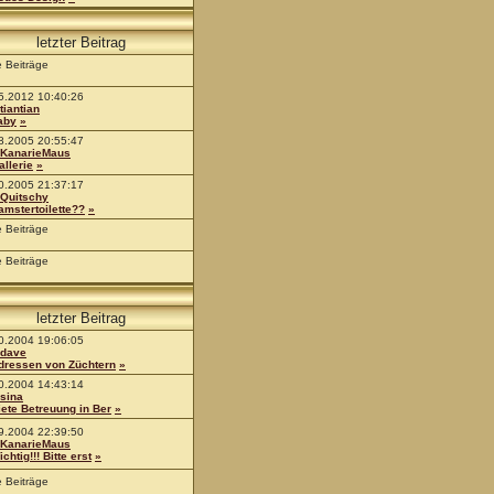
letzter Beitrag
e Beiträge
5.2012 10:40:26
tiantian
aby
»
8.2005 20:55:47
KanarieMaus
allerie
»
0.2005 21:37:17
Quitschy
amstertoilette??
»
e Beiträge
e Beiträge
letzter Beitrag
0.2004 19:06:05
dave
dressen von Züchtern
»
0.2004 14:43:14
sina
iete Betreuung in Ber
»
9.2004 22:39:50
KanarieMaus
chtig!!! Bitte erst
»
e Beiträge