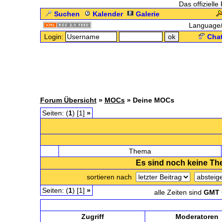
Das offizielle
Suchen
Kalender
Galerie
Language
Login:
Chat
Forum Übersicht
»
MOCs
» Deine MOCs
Seiten: (
1
) [1]
»
Deine MOCs
Thema
Es sind noch keine T
sortieren nach
Seiten: (
1
) [1]
»
alle Zeiten sind
GMT 
Zugriff
Moderatoren