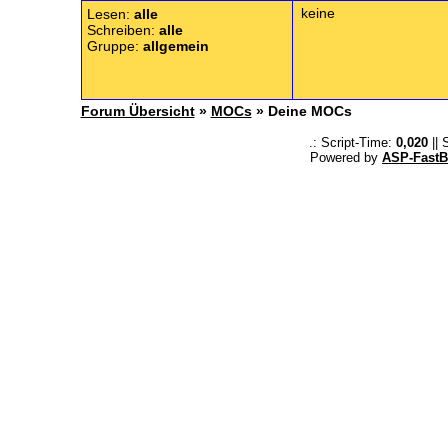
keine
Lesen:
alle
Schreiben:
alle
Gruppe:
allgemein
Forum Übersicht
»
MOCs
» Deine MOCs
.: Script-Time:
0,020
|| 
Powered by
ASP-FastB