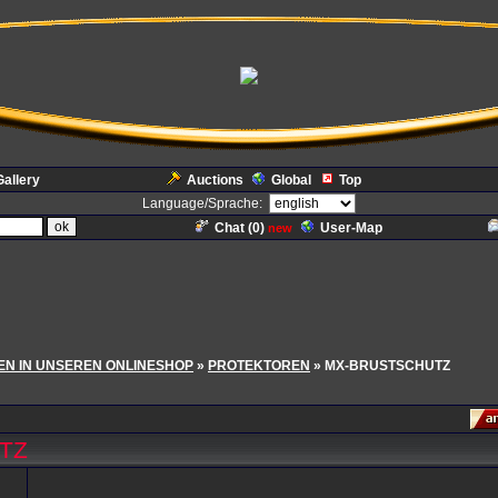
Gallery
Auctions
Global
Top
Language/Sprache:
Chat (
0
)
User-Map
new
N IN UNSEREN ONLINESHOP
»
PROTEKTOREN
» MX-BRUSTSCHUTZ
TZ