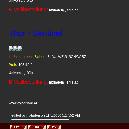
Universalgröße
E Mailbestellung:
mxladen@sms.at
Thor - Sentinel
Lieferbar in den Farben:
BLAU, WEIS, SCHWARZ
Preis:
103,99 €
Universalgröße
E Mailbestellung:
mxladen@sms.at
www.cyberlord.at
edited by mxladen on 11/3/2010 5:17:52 PM