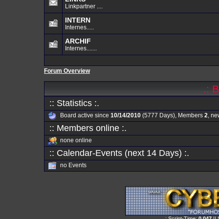
Linkpartner ....
INTERN
Internes.....
ARCHIF
Internes.......
Forum Overview
.: 
:: Statistics :.
Board active since
10/14/2010
(5777 Days), Members
2
, n
:: Members online :.
none online
:: Calendar-Events (next 14 Days) :.
no Events
.: Script-Time:
0.047
||