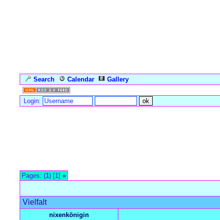
Search
Calendar
Gallery
Language
Login:
Forum Overview
»
Meerjungfrauen-Einleitung
»
Über uns Meerjun
Pages: (
1
) [1]
»
Vielfalt
nixenkönigin