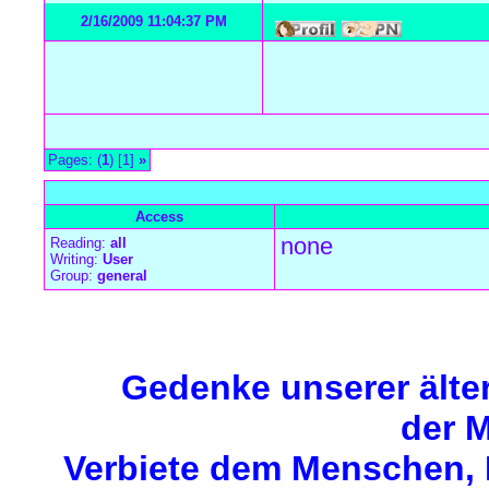
2/16/2009 11:04:37 PM
Pages: (
1
) [1]
»
all Times are
GMT +1:00
Access
none
Reading:
all
Writing:
User
Group:
general
Forum Overview
»
Meerjungfrauen-Einleitung
»
Über uns Meerjun
Gedenke unserer älte
der M
Verbiete dem Menschen, M