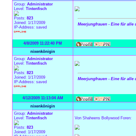
Group:
Administrator
Level:
Tintenfisch
Posts:
823
Joined: 1/17/2009
Meerjungfrauen - Eine für alle 
IP-Address: saved
4/8/2009 11:22:40 PM
nixenkönigin
Group:
Administrator
Level:
Tintenfisch
Posts:
823
Joined: 1/17/2009
Meerjungfrauen - Eine für alle 
IP-Address: saved
4/12/2009 11:13:04 AM
nixenkönigin
Group:
Administrator
Level:
Tintenfisch
Von Shaheens Bollywood Foren:
Posts:
823
Joined: 1/17/2009