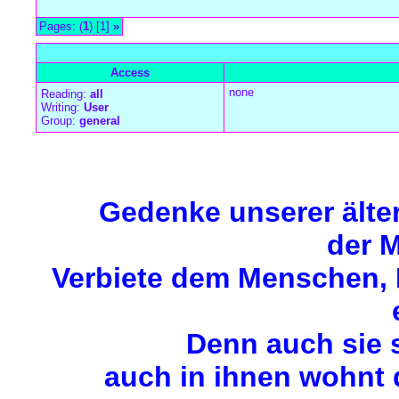
Pages: (
1
) [1]
»
all Times are
GMT +1:00
Access
none
Reading:
all
Writing:
User
Group:
general
Forum Overview
»
Für die Meerjungfrauen-Gäste
»
Schenkis
» Vo
Gedenke unserer älte
der M
Verbiete dem Menschen, M
Denn auch sie 
auch in ihnen wohnt