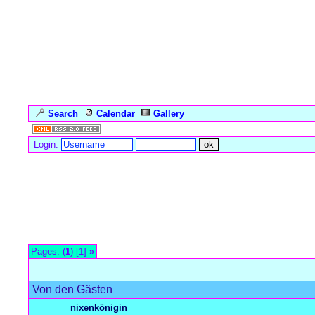
Search
Calendar
Gallery
Language
Login:
Forum Overview
»
Für die Meerjungfrauen-Gäste
»
Schenkis
» Vo
Pages: (
1
) [1]
»
Von den Gästen
nixenkönigin