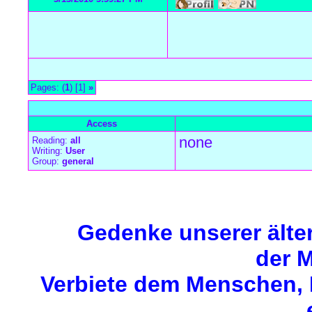
Pages: (
1
) [1]
»
all Times are
GMT +1:00
Access
none
Reading:
all
Writing:
User
Group:
general
Forum Overview
»
Meerjungfrauen-Einleitung
»
Forumsränge
» Ka
Gedenke unserer älte
der M
Verbiete dem Menschen, M