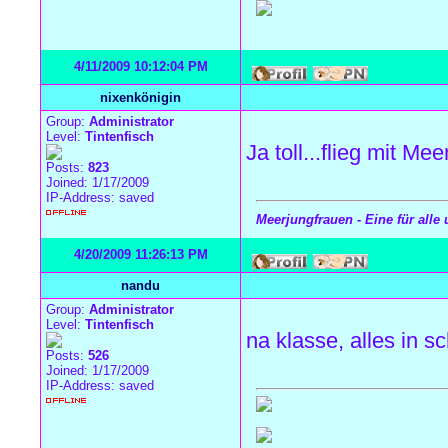
4/11/2009 10:12:04 PM
nixenkönigin
Group:
Administrator
Level:
Tintenfisch
Ja toll...flieg mit M
Posts:
823
Joined: 1/17/2009
IP-Address: saved
Meerjungfrauen - Eine für alle 
4/20/2009 11:26:13 PM
nandu
Group:
Administrator
Level:
Tintenfisch
na klasse, alles in s
Posts:
526
Joined: 1/17/2009
IP-Address: saved