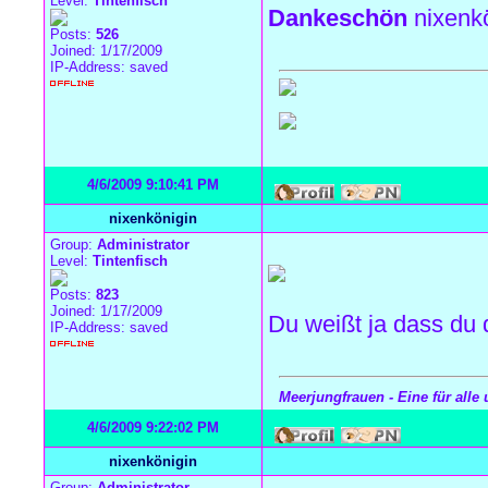
Level:
Tintenfisch
Dankeschön
nixenkö
Posts:
526
Joined: 1/17/2009
IP-Address: saved
4/6/2009 9:10:41 PM
nixenkönigin
Group:
Administrator
Level:
Tintenfisch
Posts:
823
Joined: 1/17/2009
Du weißt ja dass du d
IP-Address: saved
Meerjungfrauen - Eine für alle 
4/6/2009 9:22:02 PM
nixenkönigin
Group:
Administrator