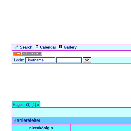
Search
Calendar
Gallery
Language
Login:
Forum Overview
»
Meerjungfrauen-Einleitung
»
Forumsränge
» Ka
Pages: (
1
) [1]
»
Karriereleiter
nixenkönigin