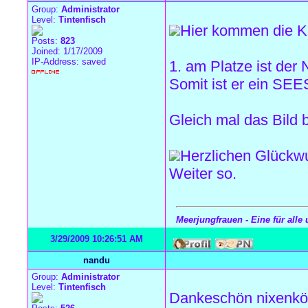
Group:
Administrator
Level:
Tintenfisch
Hier kommen die Ka
Posts:
823
Joined: 1/17/2009
IP-Address: saved
1. am Platze ist de
Somit ist er ein SE
Gleich mal das Bild 
Herzlichen Glück
Weiter so.
Meerjungfrauen - Eine für alle 
3/29/2009 10:26:51 AM
nandu
Group:
Administrator
Level:
Tintenfisch
Dankeschön nixenkö