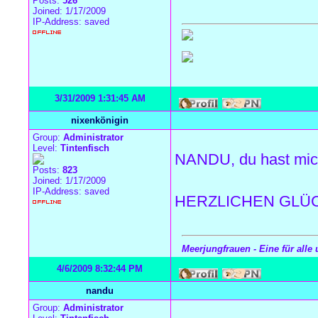
Posts:
526
Joined: 1/17/2009
IP-Address: saved
3/31/2009 1:31:45 AM
nixenkönigin
Group:
Administrator
Level:
Tintenfisch
NANDU, du hast mich
Posts:
823
Joined: 1/17/2009
IP-Address: saved
HERZLICHEN GLÜ
Meerjungfrauen - Eine für alle 
4/6/2009 8:32:44 PM
nandu
Group:
Administrator