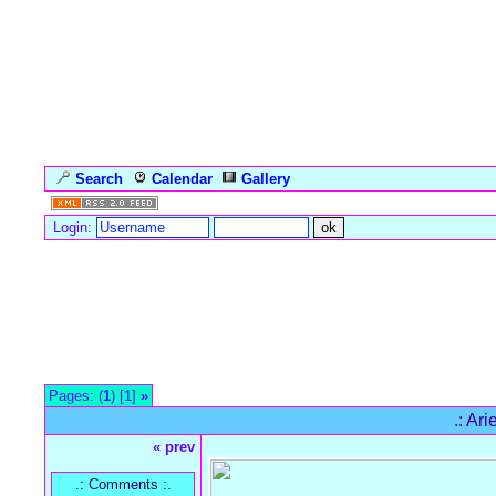
Search
Calendar
Gallery
Language
Login:
Forum Overview
»
Gallery
» ArielleII
Pages: (
1
) [1]
»
.: Ari
« prev
.: Comments :.