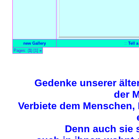
new Gallery
::
Tell 
Pages: (
1
) [1]
»
Forum Overview
»
Gallery
» ArielleII
Gedenke unserer älte
der M
Verbiete dem Menschen, M
Denn auch sie 