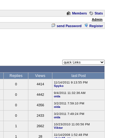
Members
Stats
Admin
send Password
Register
Replies
Views
last Post
11/14/2011 9:13:55 PM
0
4414
Spyko
9/4/2011 11:32:36 AM
0
4442
oida
3/2/2011 7:59:10 PM
0
4356
oida
3/2/2011 7:49:24 PM
0
2433
oida
10/23/2010 11:00:56 PM
1
2662
Viktor
11/14/2008 1:52:48 PM
1
28