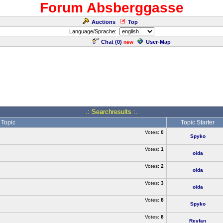
Forum Absberggasse
Auctions
Top
Language/Sprache:
Chat (
0
)
User-Map
new
.: Searchresults :.
Topic
Topic Starter
Votes:
0
Spyko
Votes:
1
oida
Votes:
2
oida
Votes:
3
oida
Votes:
8
Spyko
Votes:
8
Reyfan