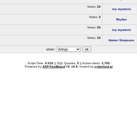
Votes:
24
rey mysterio
Votes:
3
Reyfan
Votes:
20
rey mysterio
Votes:
10
Homer Simpsons
show
.: Script-Time:
0.016
|| SQL-Queries:
5
|| Active-Users:
3,765
:.
Powered by
ASP-FastBoard
HE
v0.8
, hosted by
cyberlord.at