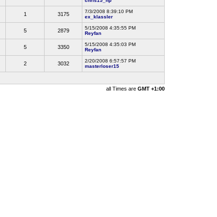
chris15_np
7/3/2008 8:39:10 PM
1
3175
ex_klassler
5/15/2008 4:35:55 PM
5
2879
Reyfan
5/15/2008 4:35:03 PM
5
3350
Reyfan
2/20/2008 6:57:57 PM
2
3032
masterloser15
all Times are
GMT +1:00