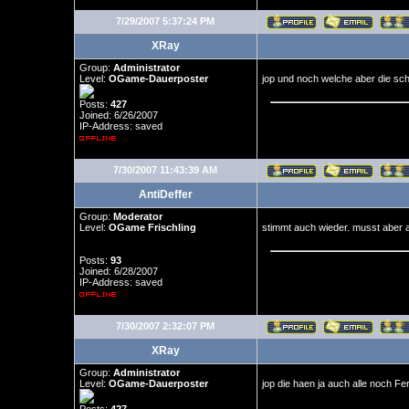
7/29/2007 5:37:24 PM
XRay
Group:
Administrator
Level:
OGame-Dauerposter
jop und noch welche aber die sch
Posts:
427
Joined: 6/26/2007
IP-Address: saved
7/30/2007 11:43:39 AM
AntiDeffer
Group:
Moderator
Level:
OGame Frischling
stimmt auch wieder. musst aber a
Posts:
93
Joined: 6/28/2007
IP-Address: saved
7/30/2007 2:32:07 PM
XRay
Group:
Administrator
Level:
OGame-Dauerposter
jop die haen ja auch alle noch Fer