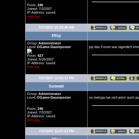
Posts:
246
Joined: 7/3/2007
IP-Address: saved
7/27/2007 10:03:48 AM
XRay
Group:
Administrator
Level:
OGame-Dauerposter
jop das Forum war eigentlich im
Posts:
427
Joined: 6/26/2007
IP-Address: saved
7/27/2007 12:02:33 PM
Sanwald
Group:
Administrator
Level:
OGame-Dauerposter
so metzga hat sich jetztr auch a
Posts:
246
Joined: 7/3/2007
IP-Address: saved
7/27/2007 11:07:03 PM