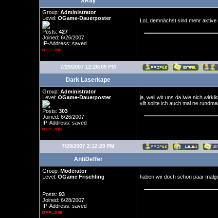
XRay
Group:
Administrator
Level:
OGame-Dauerposter
LoL demnächst sind mehr aktive
Posts:
427
Joined: 6/26/2007
IP-Address: saved
7/29/2007 12:26:09 PM
Dark Laserkape
Group:
Administrator
Level:
OGame-Dauerposter
ja, weil wir uns da iwie nich wir
vllt sollte ich auch mal ne rundma
Posts:
303
Joined: 6/26/2007
IP-Address: saved
7/29/2007 2:12:29 PM
AntiDeffer
Group:
Moderator
Level:
OGame Frischling
haben wir doch schon paar malg
Posts:
93
Joined: 6/28/2007
IP-Address: saved