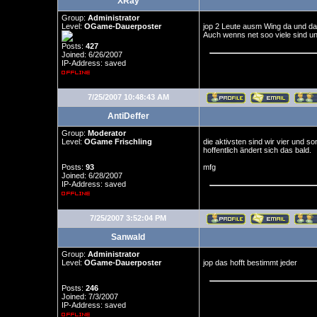
XRay
Group:
Administrator
Level:
OGame-Dauerposter
jop 2 Leute ausm Wing da und da
Auch wenns net soo viele sind u
Posts:
427
Joined: 6/26/2007
IP-Address: saved
7/25/2007 10:48:43 AM
AntiDeffer
Group:
Moderator
Level:
OGame Frischling
die aktivsten sind wir vier und s
hoffentlich ändert sich das bald.
Posts:
93
mfg
Joined: 6/28/2007
IP-Address: saved
7/25/2007 3:52:04 PM
Sanwald
Group:
Administrator
Level:
OGame-Dauerposter
jop das hofft bestimmt jeder
Posts:
246
Joined: 7/3/2007
IP-Address: saved