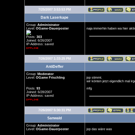
7/25/2007 3:53:53 PM
Dark Laserkape
Group:
Administrator
Level:
OGame-Dauerposter
naja immerhin haben wa hier aktiv
Posts:
303
Joined: 6/26/2007
IP-Address: saved
7/26/2007 1:33:25 PM
AntiDeffer
Group:
Moderator
Level:
OGame Frischling
jop stimmt.
wir könten jetzt eigendlich mal 
Posts:
93
mfg
Joined: 6/28/2007
IP-Address: saved
7/26/2007 5:30:31 PM
Sanwald
Group:
Administrator
Level:
OGame-Dauerposter
jop das wäre was