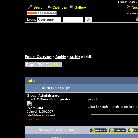
Hier ist das
Search
Calendar
Gallery
Auc
Languag
Login:
Forum Overview
»
Archiv
»
Archiv
» kritik
Pages: (
5
)
1
[2]
3
4
5
»
kritik
Dark Laserkape
Group:
Administrator
Level:
OGame-Dauerposter
ja leider
aber jetz gehts doch eigentlich 
Posts:
303
Joined: 6/26/2007
IP-Address: saved
7/25/2007 12:07:53 AM