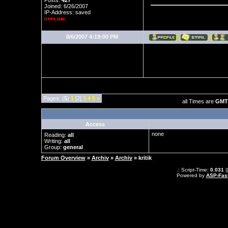
Posts:
427
Joined: 6/26/2007
IP-Address: saved
8/6/2007 4:19:00 PM
Pages: (
5
)
1
[2]
3
4
5
»
all Times are
GMT 
Access
none
Reading:
all
Writing:
all
Group:
general
Forum Overview
»
Archiv
»
Archiv
» kritik
.: Script-Time:
0.031
|
Powered by
ASP-Fas