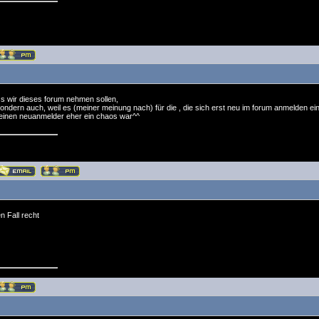
ass wir dieses forum nehmen sollen,
 sondern auch, weil es (meiner meinung nach) für die , die sich erst neu im forum anmelden ei
 einen neuanmelder eher ein chaos war^^
n Fall recht