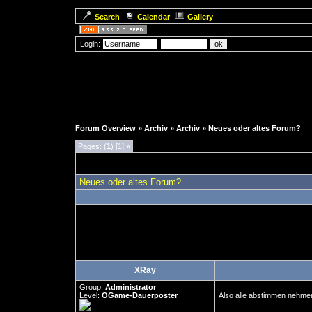
Search
Calendar
Gallery
Login:
Forum Overview
»
Archiv
»
Archiv
» Neues oder altes Forum?
Pages: (
1
) [1]
»
Neues oder altes Forum?
XRay
Group:
Administrator
Level:
OGame-Dauerposter
Also alle abstimmen nehmen