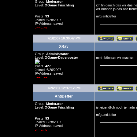
Group:
Moderator
Level:
OGame Frischling
ich fin dauch das wir das n
wir können ja das alte foru
Posts:
93
mfg antideffer
Joined: 6/28/2007
IP-Address: saved
7/1/2007 10:30:47 PM
XRay
Group:
Administrator
Level:
OGame-Dauerposter
mmh könnten wir machen
Posts:
427
Joined: 6/26/2007
IP-Address: saved
7/2/2007 12:37:12 PM
AntiDeffer
Group:
Moderator
Level:
OGame Frischling
ist eigendlich noch jemadn a
mfg antideffer
Posts:
93
Joined: 6/28/2007
IP-Address: saved