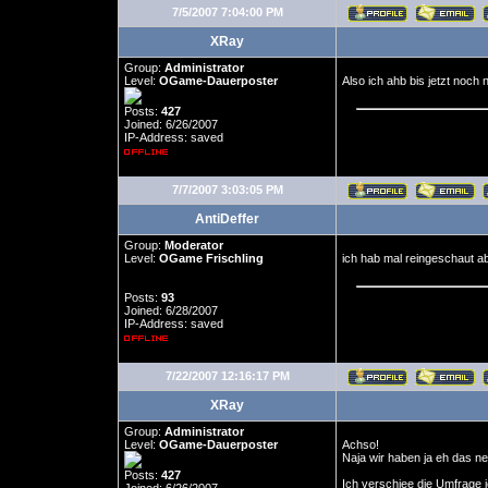
7/5/2007 7:04:00 PM
XRay
Group:
Administrator
Level:
OGame-Dauerposter
Also ich ahb bis jetzt noch 
Posts:
427
Joined: 6/26/2007
IP-Address: saved
7/7/2007 3:03:05 PM
AntiDeffer
Group:
Moderator
Level:
OGame Frischling
ich hab mal reingeschaut ab
Posts:
93
Joined: 6/28/2007
IP-Address: saved
7/22/2007 12:16:17 PM
XRay
Group:
Administrator
Level:
OGame-Dauerposter
Achso!
Naja wir haben ja eh das n
Posts:
427
Ich verschiee die Umfrage je