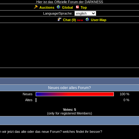
Hier ist das Offizielle Forum der DARKNESS
Auctions
Global
Top
Language/Sprache:
Chat (
0
)
User-Map
new
Neues oder altes Forum?
Neues
100 %
Altes
0 %
Votes: 5
(only for registered Members)
 wir jetzt das alte oder das neue Forum? welches findet ihr besser?