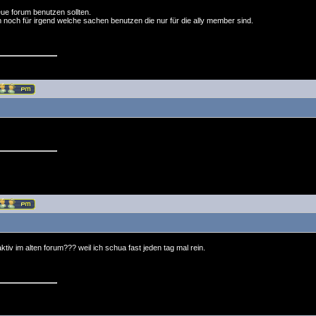
eue forum benutzen sollten.
m noch für irgend welche sachen benutzen die nur für die ally member sind.
ktiv im alten forum??? weil ich schua fast jeden tag mal rein.