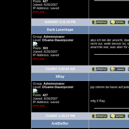
Posts:
427
Joined: 6/26/2007
IP-Address: saved
6/29/2007 2:11:33 PM
Dark Laserkape
Group:
Administrator
Level:
OGame-Dauerposter
also ich bin der ansicht, d
nicht nur, weils besser ist,
anarchie war, was aber für
Posts:
303
Joined: 6/26/2007
IP-Address: saved
7/1/2007 2:30:03 AM
XRay
Group:
Administrator
Level:
OGame-Dauerposter
jop stimmt da haste auf jede
Posts:
427
Joined: 6/26/2007
mfg X Ray
IP-Address: saved
7/1/2007 1:16:17 PM
AntiDeffer