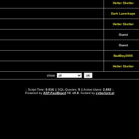
Helter Skelter
Dark Laserkape
Helter Skelter
Guest
Guest
BadBoy2005
Helter Skelter
show
.: Script-Time:
0.016
|| SQL-Queries:
5
|| Active-Users:
2,892
:.
Powered by
ASP-FastBoard
HE
v0.8
, hosted by
cyberlord.at