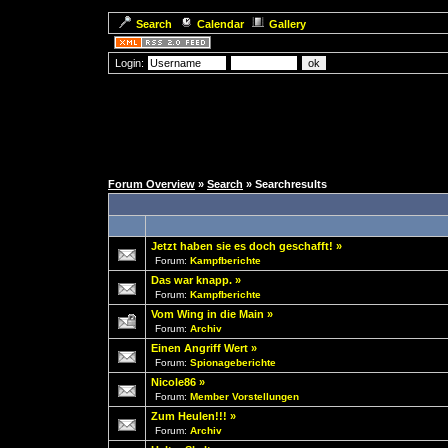
Search
Calendar
Gallery
Login:
Forum Overview
»
Search
» Searchresults
Jetzt haben sie es doch geschafft!
»
Forum:
Kampfberichte
Das war knapp.
»
Forum:
Kampfberichte
Vom Wing in die Main
»
Forum:
Archiv
Einen Angriff Wert
»
Forum:
Spionageberichte
Nicole86
»
Forum:
Member Vorstellungen
Zum Heulen!!!
»
Forum:
Archiv