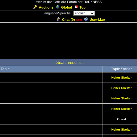
Hier ist das Offizielle Forum der DARKNESS
Auctions
Global
Top
Language/Sprache:
Chat (
0
)
User-Map
new
.: Searchresults :.
Topic
Topic Starter
Helter Skelter
Helter Skelter
Helter Skelter
Helter Skelter
Guest
Helter Skelter