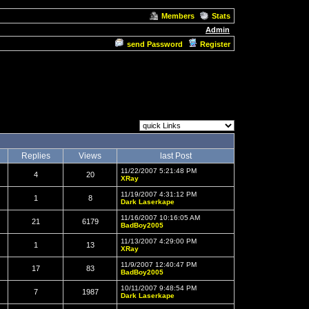
Members
Stats
Admin
send Password
Register
Replies
Views
last Post
11/22/2007 5:21:48 PM
4
20
XRay
11/19/2007 4:31:12 PM
1
8
Dark Laserkape
11/16/2007 10:16:05 AM
21
6179
BadBoy2005
11/13/2007 4:29:00 PM
1
13
XRay
11/9/2007 12:40:47 PM
17
83
BadBoy2005
10/11/2007 9:48:54 PM
7
1987
Dark Laserkape