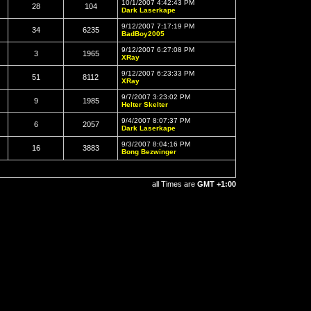
10/1/2007 4:42:43 PM
28
104
Dark Laserkape
9/12/2007 7:17:19 PM
34
6235
BadBoy2005
9/12/2007 6:27:08 PM
3
1965
XRay
9/12/2007 6:23:33 PM
51
8112
XRay
9/7/2007 3:23:02 PM
9
1985
Helter Skelter
9/4/2007 8:07:37 PM
6
2057
Dark Laserkape
9/3/2007 8:04:16 PM
16
3883
Bong Bezwinger
all Times are
GMT +1:00