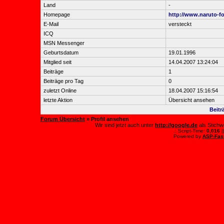
Land
-
Homepage
http://www.naruto-fo
E-Mail
versteckt
ICQ
MSN Messenger
Geburtsdatum
19.01.1996
Mitglied seit
14.04.2007 13:24:04
Beiträge
1
Beiträge pro Tag
0
zuletzt Online
18.04.2007 15:16:54
letzte Aktion
Übersicht ansehen
Beitr
Forum Übersicht
» Profil ansehen
Wir sind jetzt auch unter
http://google.de
als Stichw
.: Script-Time:
0,016
|
Powered by
ASP-Fas