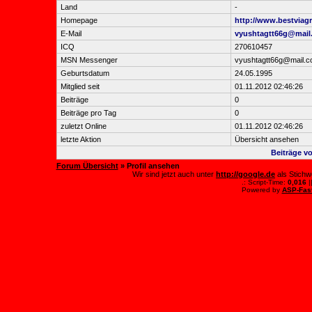
Land
-
Homepage
http://www.bestviagr
E-Mail
vyushtagtt66g@mail
ICQ
270610457
MSN Messenger
vyushtagtt66g@mail.
Geburtsdatum
24.05.1995
Mitglied seit
01.11.2012 02:46:26
Beiträge
0
Beiträge pro Tag
0
zuletzt Online
01.11.2012 02:46:26
letzte Aktion
Übersicht ansehen
Beiträge v
Forum Übersicht
» Profil ansehen
Wir sind jetzt auch unter
http://google.de
als Stichw
.: Script-Time:
0,016
|
Powered by
ASP-Fas