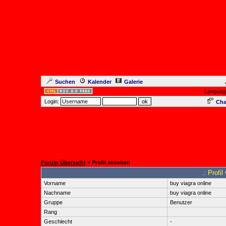
Suchen
Kalender
Galerie
Languag
Login:
Cha
Forum Übersicht
» Profil ansehen
.: Profil
Vorname
buy viagra online
Nachname
buy viagra online
Gruppe
Benutzer
Rang
Geschlecht
-