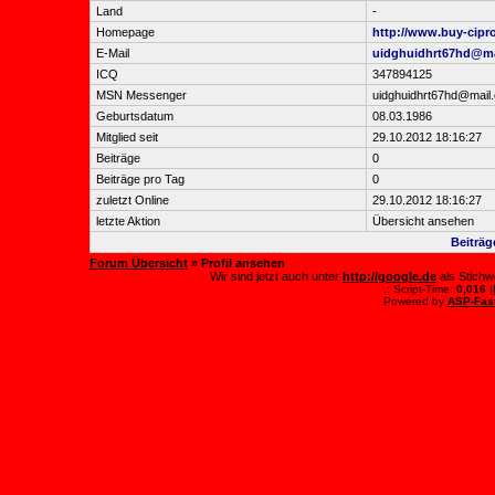
Land
-
Homepage
http://www.buy-cipr
E-Mail
uidghuidhrt67hd@ma
ICQ
347894125
MSN Messenger
uidghuidhrt67hd@mail
Geburtsdatum
08.03.1986
Mitglied seit
29.10.2012 18:16:27
Beiträge
0
Beiträge pro Tag
0
zuletzt Online
29.10.2012 18:16:27
letzte Aktion
Übersicht ansehen
Beiträg
Forum Übersicht
» Profil ansehen
Wir sind jetzt auch unter
http://google.de
als Stichw
.: Script-Time:
0,016
|
Powered by
ASP-Fas