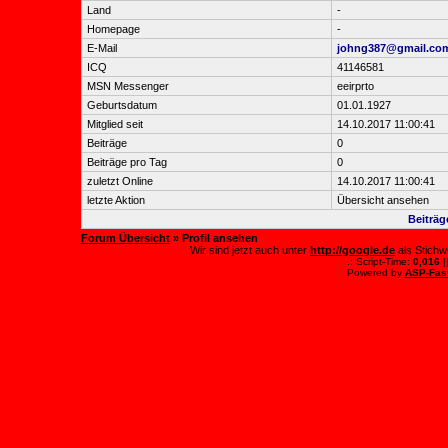
Land
-
Homepage
-
E-Mail
johng387@gmail.co
ICQ
41146581
MSN Messenger
eeirprto
Geburtsdatum
01.01.1927
Mitglied seit
14.10.2017 11:00:41
Beiträge
0
Beiträge pro Tag
0
zuletzt Online
14.10.2017 11:00:41
letzte Aktion
Übersicht ansehen
Beiträ
Forum Übersicht
» Profil ansehen
Wir sind jetzt auch unter
http://google.de
als Stichw
.: Script-Time:
0,016
|
Powered by
ASP-Fas