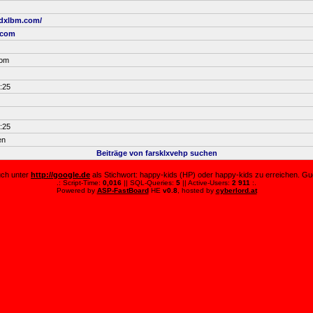
dxlbm.com/
.com
com
:25
:25
en
Beiträge von farsklxvehp suchen
auch unter
http://google.de
als Stichwort: happy-kids (HP) oder happy-kids zu erreichen. Guc
.: Script-Time:
0,016
|| SQL-Queries:
5
|| Active-Users:
2 911
:.
Powered by
ASP-FastBoard
HE
v0.8
, hosted by
cyberlord.at