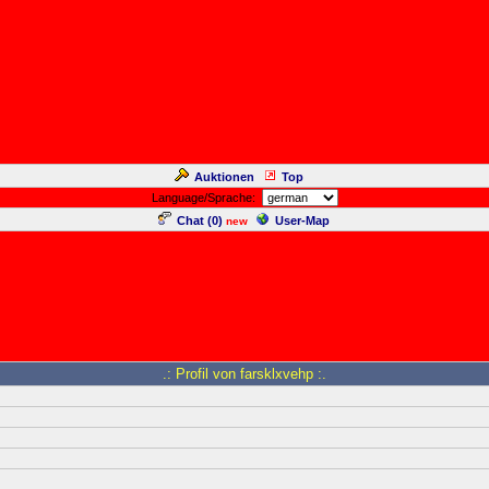
Auktionen
Top
Language/Sprache:
Chat (
0
)
User-Map
new
.: Profil von farsklxvehp :.