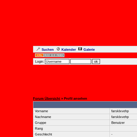
Suchen
Kalender
Galerie
Login:
Forum Übersicht
» Profil ansehen
Vorname
farsklxvehp
Nachname
farsklxvehp
Gruppe
Benutzer
Rang
Geschlecht
-