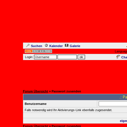
Suchen
Kalender
Galerie
Languag
Login:
Cha
Forum Übersicht
» Passwort zusenden
.: P
Benutzername
Falls notwendig wird Ihr Aktivierungs-Link ebenfalls zugesendet.
eige
Forum Übersicht
» Passwort zusenden