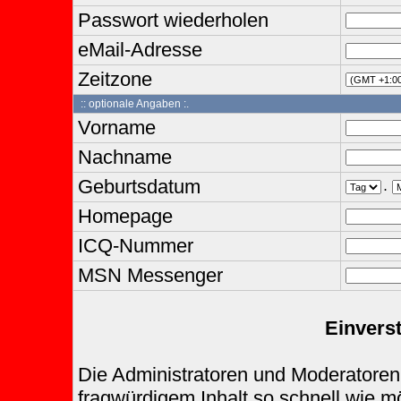
Passwort wiederholen
eMail-Adresse
Zeitzone
:: optionale Angaben :.
Vorname
Nachname
Geburtsdatum
.
Homepage
ICQ-Nummer
MSN Messenger
Einvers
Die Administratoren und Moderatoren
fragwürdigem Inhalt so schnell wie m