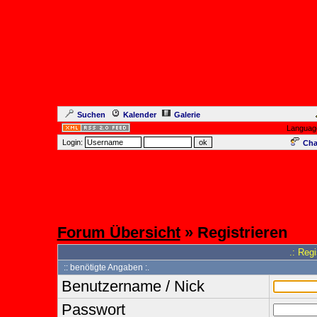
Suchen
Kalender
Galerie
Languag
Login:
Cha
Forum Übersicht
» Registrieren
.: Reg
:: benötigte Angaben :.
Benutzername / Nick
Passwort