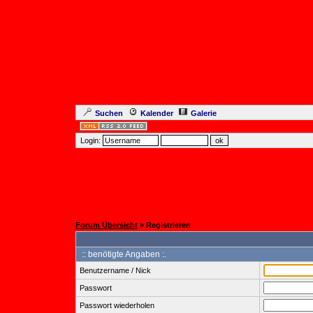
Suchen
Kalender
Galerie
Login:
Forum Übersicht
» Registrieren
:: benötigte Angaben :.
Benutzername / Nick
Passwort
Passwort wiederholen