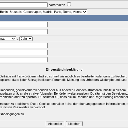
verstecken
.
Einverständniserklärung
träge mit fragwürdigem Inhalt so schnell wie möglich zu bearbeiten oder ganz zu löschen, a
zeptierst, dass jeder Beitrag in diesem Forum die Meinung des Urhebers wiedergibt und dass
rleumdenden, gewaltverherrlichenden oder aus anderen Gründen strafbaren Inhalte in diesem 
ungsdaten u. ä. an die strafverfolgenden Behörden weiterzugeben. Du räumst den Betreibern
rschieben oder zu sperren. Du stimmst zu, dass die im Rahmen der Registrierung erhobene
puter zu speichern. Diese Cookies enthalten keine der oben angegebenen Informationen, s
ines neuen Passwortes verwendet.
gsbedingungen zu.