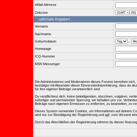
eMail-Adresse
Zeitzone
:: optionale Angaben :.
Vorname
Nachname
Geburtsdatum
.
Homepage
ICQ-Nummer
MSN Messenger
Die Administratoren und Moderatoren dieses Forums bemühen sich, Bei
bestätigst mit Absenden dieser Einverständniserklärung, dass du ak
für ihre eigenen Beiträge verantwortlich sind.
Du verpflichtest dich, keine beleidigenden, obszönen, vulgären, ve
sofortiger und permanenter Sperrung, wir behalten uns vor, Verbind
Beiträge nach eigenem Ermessen zu entfernen, zu bearbeiten, zu ve
Dieses System verwendet Cookies, um Informationen auf deinem Com
wird nur zur Bestätigung der Registrierung und ggf. zum Versand e
Durch das Abschließen der Registrierung stimmst du diesen Nutzun