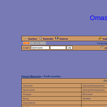
Omas
Suchen
Kalender
Galerie
Auk
Languag
Login:
Ch
Forum Übersicht
» Profil ansehen
.: P
Vorname
ydroxychloroquinest
Nachname
ydroxychloroquinest
Gruppe
Benutzer
Rang
Newbie
Geschlecht
-