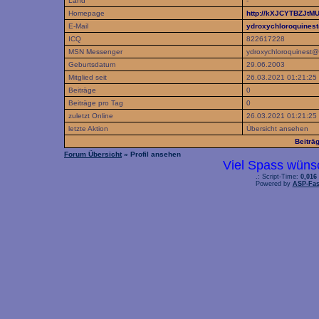
Land
-
Homepage
http://kXJCYTBZJtM
E-Mail
ydroxychloroquines
ICQ
822617228
MSN Messenger
ydroxychloroquinest@
Geburtsdatum
29.06.2003
Mitglied seit
26.03.2021 01:21:25
Beiträge
0
Beiträge pro Tag
0
zuletzt Online
26.03.2021 01:21:25
letzte Aktion
Übersicht ansehen
Beiträ
Forum Übersicht
» Profil ansehen
Viel Spass wüns
.: Script-Time:
0,016
Powered by
ASP-Fas