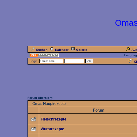
Omas
Suchen
Kalender
Galerie
Auk
Languag
Login:
Ch
Forum Übersicht
-
Omas Hauptrezepte
Forum
Fleischrezepte
Wurstrezepte