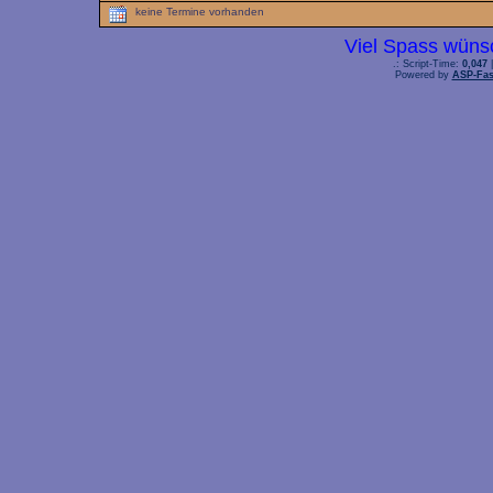
keine Termine vorhanden
Viel Spass wüns
.: Script-Time:
0,047
|
Powered by
ASP-Fas