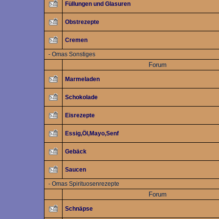
Füllungen und Glasuren
Obstrezepte
Cremen
-
Omas Sonstiges
Forum
Marmeladen
Schokolade
Eisrezepte
Essig,Öl,Mayo,Senf
Gebäck
Saucen
-
Omas Spirituosenrezepte
Forum
Schnäpse