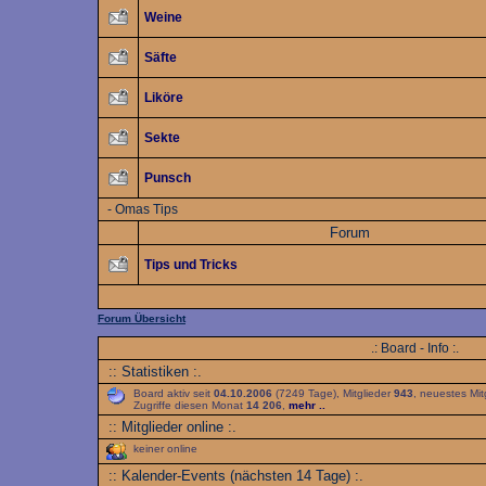
Weine
Säfte
Liköre
Sekte
Punsch
-
Omas Tips
Forum
Tips und Tricks
Forum Übersicht
.: Board - Info :.
:: Statistiken :.
Board aktiv seit
04.10.2006
(7249 Tage), Mitglieder
943
, neuestes Mit
Zugriffe diesen Monat
14 206
,
mehr ..
:: Mitglieder online :.
keiner online
:: Kalender-Events (nächsten 14 Tage) :.