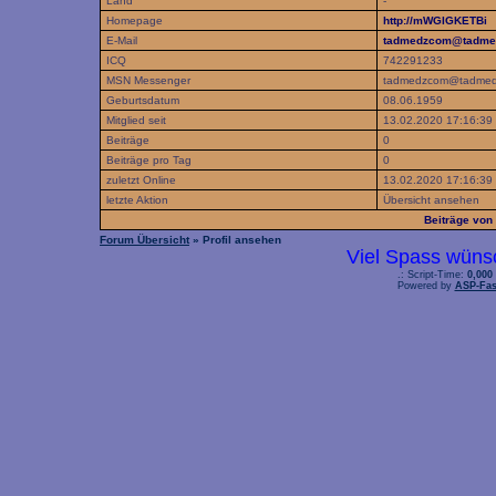
Land
-
Homepage
http://mWGIGKETBi
E-Mail
tadmedzcom@tadme
ICQ
742291233
MSN Messenger
tadmedzcom@tadmed
Geburtsdatum
08.06.1959
Mitglied seit
13.02.2020 17:16:39
Beiträge
0
Beiträge pro Tag
0
zuletzt Online
13.02.2020 17:16:39
letzte Aktion
Übersicht ansehen
Beiträge vo
Forum Übersicht
» Profil ansehen
Viel Spass wüns
.: Script-Time:
0,000
Powered by
ASP-Fas