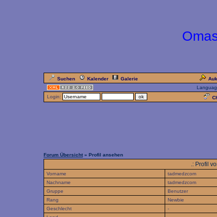
Omas
Suchen
Kalender
Galerie
Auk
Languag
Login:
Ch
Forum Übersicht
» Profil ansehen
.: Profil 
Vorname
tadmedzcom
Nachname
tadmedzcom
Gruppe
Benutzer
Rang
Newbie
Geschlecht
-