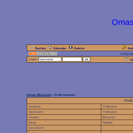
Omas
Suchen
Kalender
Galerie
Auk
Languag
Login:
Ch
Forum Übersicht
» Profil ansehen
.: Pro
Vorname
Yndfcqem
Nachname
Yndfcqem
Gruppe
Benutzer
Rang
Newbie
Geschlecht
-