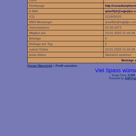
Land
-
Homepage
http://canadianpha
E-Mail
qnwrlfyh@oqjejlpu.
ICQ
521905620
MSN Messenger
qnwrlfyh@oqjejlpu.co
Geburtsdatum
02.06.1973
Mitglied seit
23.01.2020 21:44:36
Beiträge
0
Beiträge pro Tag
0
zuletzt Online
23.01.2020 21:44:36
letzte Aktion
Übersicht ansehen
Beiträge
Forum Übersicht
» Profil ansehen
Viel Spass wüns
.: Script-Time:
0,000
Powered by
ASP-Fas