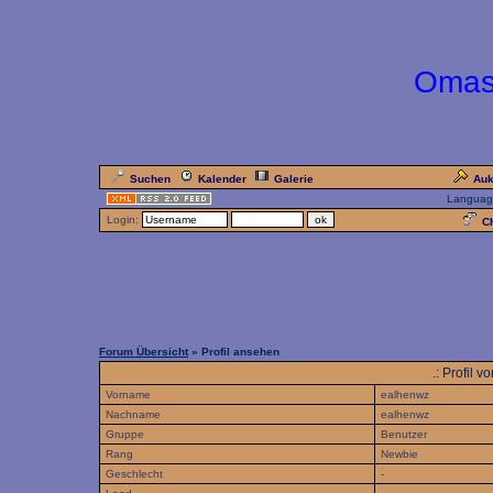
Omas
Suchen
Kalender
Galerie
Auk
Languag
Login:
Ch
Forum Übersicht
» Profil ansehen
.: Profil
Vorname
ealhenwz
Nachname
ealhenwz
Gruppe
Benutzer
Rang
Newbie
Geschlecht
-