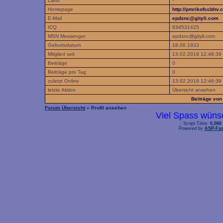
Land
-
Homepage
http://pmrikofccbhv.
E-Mail
epdznc@gityli.com
ICQ
634531425
MSN Messenger
epdznc@gityli.com
Geburtsdatum
18.06.1933
Mitglied seit
13.02.2019 12:46:39
Beiträge
0
Beiträge pro Tag
0
zuletzt Online
13.02.2019 12:46:39
letzte Aktion
Übersicht ansehen
Beiträge vo
Forum Übersicht
» Profil ansehen
Viel Spass wüns
.: Script-Time:
0,000
Powered by
ASP-Fas