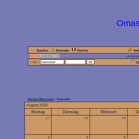
Omas
Suchen
Kalender
Galerie
Auk
Languag
Login:
Ch
Forum Übersicht
» Kalender
August 2026
Montag
Dienstag
Mittwoch
D
27
28
29
3
4
5