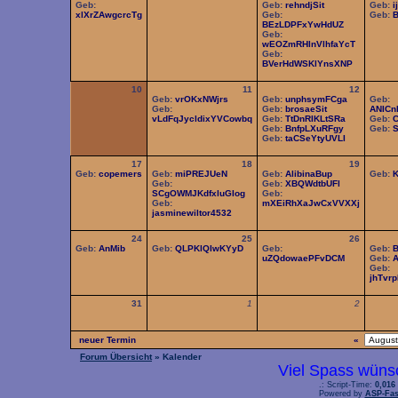
Geb:
Geb:
rehndjSit
Geb:
i
xlXrZAwgcrcTg
Geb:
Geb:
BEzLDPFxYwHdUZ
Geb:
wEOZmRHlnVlhfaYcT
Geb:
BVerHdWSKlYnsXNP
10
11
12
Geb:
vrOKxNWjrs
Geb:
unphsymFCga
Geb:
Geb:
Geb:
brosaeSit
ANICn
vLdFqJycldixYVCowbq
Geb:
TtDnRIKLtSRa
Geb:
C
Geb:
BnfpLXuRFgy
Geb:
Geb:
taCSeYtyUVLI
17
18
19
Geb:
copemers
Geb:
miPREJUeN
Geb:
AlibinaBup
Geb:
Geb:
Geb:
XBQWdtbUFl
SCgOWMJKdfxluGIog
Geb:
Geb:
mXEiRhXaJwCxVVXXj
jasminewiltor4532
24
25
26
Geb:
AnMib
Geb:
QLPKlQIwKYyD
Geb:
Geb:
uZQdowaePFvDCM
Geb:
A
Geb:
jhTvr
31
1
2
neuer Termin
«
Forum Übersicht
» Kalender
Viel Spass wüns
.: Script-Time:
0,016
Powered by
ASP-Fas