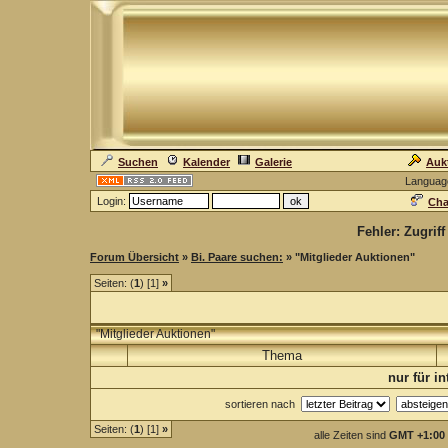
Suchen
Kalender
Galerie
Auk
Languag
Login:
Cha
Fehler: Zugrif
Forum Übersicht
»
Bi. Paare suchen:
» "Mitglieder Auktionen"
Seiten: (
1
) [1]
»
"Mitglieder Auktionen"
Thema
nur für i
sortieren nach
Seiten: (
1
) [1]
»
alle Zeiten sind
GMT +1:00