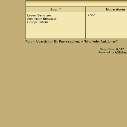
Zugriff
Moderatoren
keine
Lesen:
Benutzer
Schreiben:
Benutzer
Gruppe:
intern
Forum Übersicht
»
Bi. Paare suchen:
» "Mitglieder Auktionen"
.: Script-Time:
0,047
||
Powered by
ASP-Fas