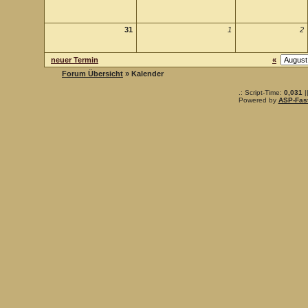
31
1
2
neuer Termin
«
Forum Übersicht
» Kalender
.: Script-Time:
0,031
|
Powered by
ASP-Fas