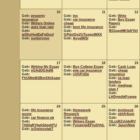
10
11
12
Geb:
property
Geb:
ins
Geb:
Write
insurance
Geb:
car insurance
Geb:
Buy Essay
Geb:
Writers Online
cheap
Papers
Geb:
auto loan rate
Geb:
best life insurance
Geb:
Geb:
Geb:
fEQugeMKSdfYbf
wDhzHsdEaFgDuvl
GPdxiQgZUTuxqoIMXX
Geb:
norbinyron
Geb:
Anya90Sr
17
18
19
Geb:
Writing My Essay
Geb:
Buy College Essay
Geb:
Cash Loan
Geb:
vQAdDGAdM
Geb:
erie car insurance
Geb:
cheap
Geb:
Geb:
cjVUFeDp
insurance
FhUWmBSBmXXtAsam
Geb:
va loan
lenders
Geb:
medigap
plan f
Geb:
LHDymAkFcmge
24
25
26
Geb:
life insurance
Geb:
Homework
Geb:
jnyUnock
quote
Research
Geb:
sbhfrAum
Geb:
car finance uk
Geb:
nfgjouch
Geb:
Geb:
Geb:
Writers Essay
YjLcxRZvUdeRV
TfdDaRYlwkSdgdtFU
Geb:
FvoagxwEFtuDVtiL
Geb:
JasonNew
Geb:
izQwlnovIakT