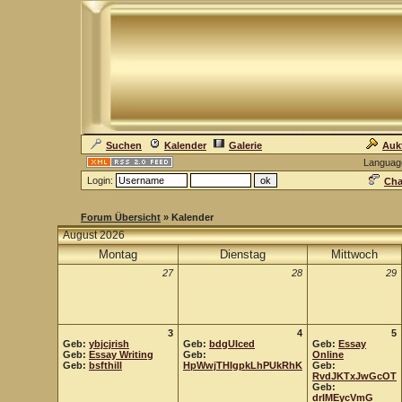
Suchen
Kalender
Galerie
Auk
Languag
Login:
Cha
Forum Übersicht
» Kalender
August 2026
Montag
Dienstag
Mittwoch
27
28
29
3
4
5
Geb:
ybjcjrish
Geb:
bdgUlced
Geb:
Essay
Geb:
Essay Writing
Geb:
Online
Geb:
bsfthill
HpWwjTHIgpkLhPUkRhK
Geb:
RvdJKTxJwGcOT
Geb:
drIMEycVmG