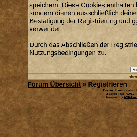
speichern. Diese Cookies enthalten
sondern dienen ausschließlich deine
Bestätigung der Registrierung und 
verwendet.
Durch das Abschließen der Registri
Nutzungsbedingungen zu.
eige
Forum Übersicht
» Registrieren
Dieses Forum gehör
.: Script-Time:
0,012
|
Powered by
ASP-Fas