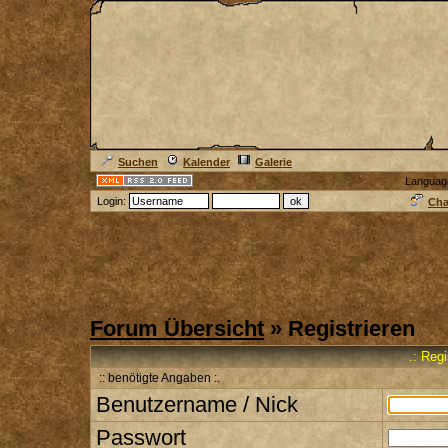
Suchen
Kalender
Galerie
Languag
Login:
Cha
Forum Übersicht
» Registrieren
.: Reg
:: benötigte Angaben :.
Benutzername / Nick
Passwort