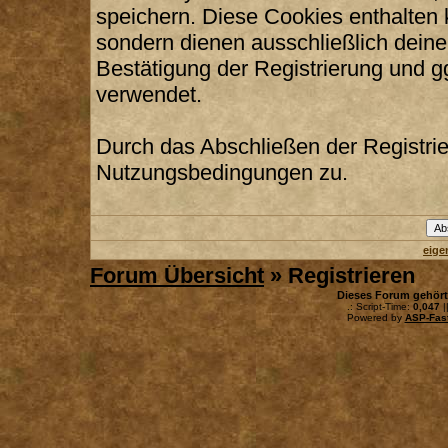
speichern. Diese Cookies enthalten
sondern dienen ausschließlich deine
Bestätigung der Registrierung und 
verwendet.
Durch das Abschließen der Registri
Nutzungsbedingungen zu.
eige
Forum Übersicht
» Registrieren
Dieses Forum gehör
.: Script-Time:
0,047
|
Powered by
ASP-Fas