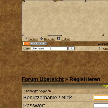
Suchen
Kalender
Galerie
Languag
Login:
Cha
Forum Übersicht
» Registrieren
.: Reg
:: benötigte Angaben :.
Benutzername / Nick
Passwort