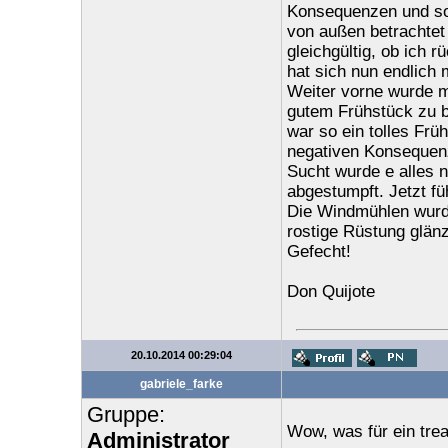
Konsequenzen und som
von außen betrachtet 
gleichgültig, ob ich 
hat sich nun endlich 
Weiter vorne wurde m
gutem Frühstück zu be
war so ein tolles Fr
negativen Konsequenz
Sucht wurde e alles n
abgestumpft. Jetzt f
Die Windmühlen wurd
rostige Rüstung glän
Gefecht!
Don Quijote
20.10.2014 00:29:04
gabriele_farke
Gruppe:
Wow, was für ein tre
Administrator