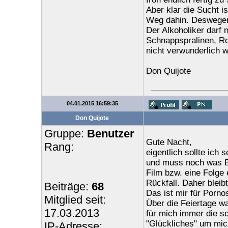
Aber klar die Sucht 
Weg dahin. Deswegen 
Der Alkoholiker darf 
Schnappspralinen, Ro
nicht verwunderlich w
Don Quijote
04.01.2015 16:59:35
Don Quijote
Gruppe:
Benutzer
Gute Nacht,
Rang:
eigentlich sollte ich
und muss noch was E
Film bzw. eine Folge
Rückfall. Daher bleib
Beiträge:
68
Das ist mir für Porno
Mitglied seit:
Über die Feiertage wa
17.03.2013
für mich immer die sch
"Glückliches" um mic
IP-Adresse: