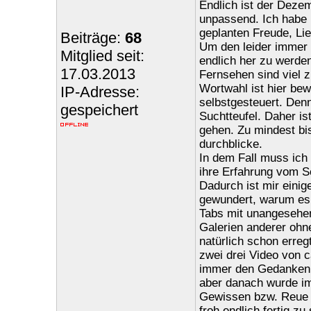
Endlich ist der Dezem
unpassend. Ich habe 
geplanten Freude, Lie
Beiträge:
68
Um den leider immer
Mitglied seit:
endlich her zu werden
17.03.2013
Fernsehen sind viel z
Wortwahl ist hier bew
IP-Adresse:
selbstgesteuert. Den
gespeichert
Suchtteufel. Daher i
gehen. Zu mindest bi
durchblicke.
In dem Fall muss ich
ihre Erfahrung vom S
Dadurch ist mir einig
gewundert, warum es 
Tabs mit unangesehen
Galerien anderer ohn
natürlich schon erre
zwei drei Video von 
immer den Gedanken a
aber danach wurde im
Gewissen bzw. Reue s
froh endlich fertig z