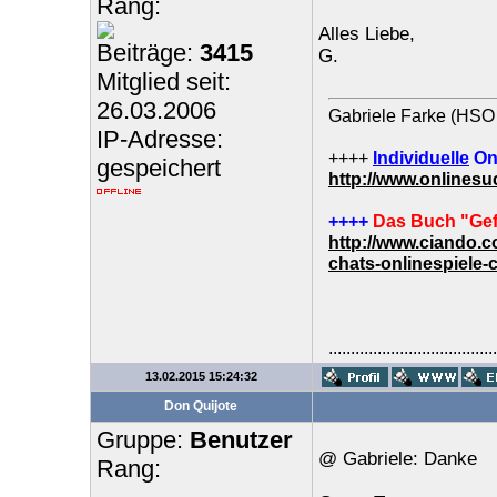
Rang:
Alles Liebe,
Beiträge:
3415
G.
Mitglied seit:
26.03.2006
Gabriele Farke (HSO 
IP-Adresse:
++++
Individuelle
On
gespeichert
http://www.onlines
++++
Das Buch "Gef
http://www.ciando.
chats-onlinespiele-
......................................
13.02.2015 15:24:32
Don Quijote
Gruppe:
Benutzer
@ Gabriele: Danke
Rang: