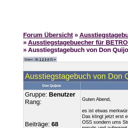
Forum Übersicht
»
Ausstiegstageb
»
Ausstiegstagebuecher für BETR
» Ausstiegstagebuch von Don Quijot
Seiten: (
5
)
1
2
3
4
[5]
»
Ausstiegstagebuch von Don Qu
Don Quijote
Gruppe:
Benutzer
Guten Abend,
Rang:
es ist etwas merkwürd
Das klingt jetzt erst 
OSS sondern ums Stud
Beiträge:
68
nervös und aufgeregt,