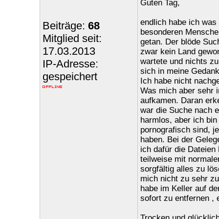
Guten Tag,
endlich habe ich was
Beiträge:
68
besonderen Menschen. 
Mitglied seit:
getan. Der blöde Such
17.03.2013
zwar kein Land gewon
wartete und nichts zu
IP-Adresse:
sich in meine Gedank
gespeichert
Ich habe nicht nachg
Was mich aber sehr i
aufkamen. Daran erke
war die Suche nach ei
harmlos, aber ich bin
pornografisch sind, 
haben. Bei der Gelege
ich dafür die Dateie
teilweise mit normalen
sorgfältig alles zu 
mich nicht zu sehr zu
habe im Keller auf d
sofort zu entfernen ,
Trocken und glücklich