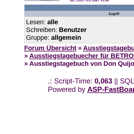
alle Zeiten sind
GMT +1:00
Zugriff
Lesen:
alle
Schreiben:
Benutzer
Gruppe:
allgemein
Forum Übersicht
»
Ausstiegstageb
»
Ausstiegstagebuecher für BETR
» Ausstiegstagebuch von Don Quijot
.: Script-Time:
0,063
|| SQL
Powered by
ASP-FastBoa