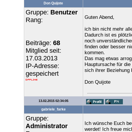
Don Quijote
Gruppe:
Benutzer
Guten Abend,
Rang:
ich bin nicht mehr alle
Dadurch ist es plötzl
noch unverständlicher
Beiträge:
68
finden oder besser n
Mitglied seit:
kommen.
17.03.2013
Das mag etwas arroga
Hauptursache für die 
IP-Adresse:
sich ihrer Beziehung
gespeichert
Don Quijote
13.02.2015 02:34:05
gabriele_farke
Gruppe:
Ich wünsche Euch bei
Administrator
werdet! Ich freue mich