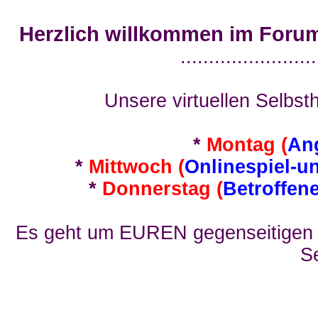
Herzlich willkommen im Foru
........................
Unsere virtuellen Selbsth
*
Montag (
An
*
Mittwoch (
Onlinespiel-u
*
Donnerstag (
Betroffen
Es geht um EUREN gegenseitigen E
Se