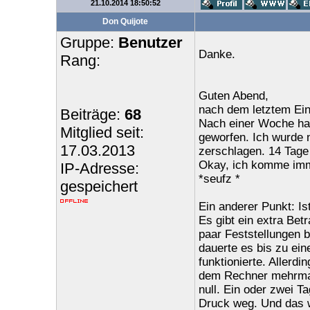
21.10.2014 18:50:52
Don Quijote
Gruppe:
Benutzer
Danke.
Rang:
Guten Abend,
nach dem letztem Ein
Beiträge:
68
Nach einer Woche hat
Mitglied seit:
geworfen. Ich wurde 
17.03.2013
zerschlagen. 14 Tage
Okay, ich komme imme
IP-Adresse:
*seufz *
gespeichert
Ein anderer Punkt: I
Es gibt ein extra Be
paar Feststellungen 
dauerte es bis zu ei
funktionierte. Allerd
dem Rechner mehrmals 
null. Ein oder zwei 
Druck weg. Und das w