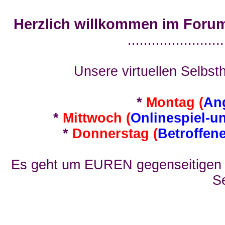
Herzlich willkommen im Foru
........................
Unsere virtuellen Selbsth
*
Montag (
An
*
Mittwoch (
Onlinespiel-u
*
Donnerstag (
Betroffen
Es geht um EUREN gegenseitigen E
Se