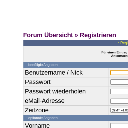
Forum Übersicht
» Registrieren
.: Reg
Für einen Eintrag
Ansonsten 
:: benötigte Angaben :.
Benutzername / Nick
Passwort
Passwort wiederholen
eMail-Adresse
Zeitzone
:: optionale Angaben :.
Vorname