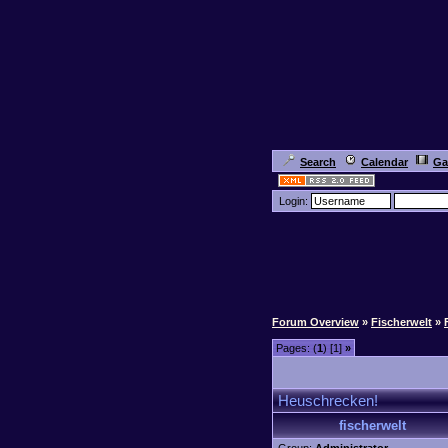
Search
Calendar
Ga
Login:
Forum Overview
»
Fischerwelt
»
Pages: (
1
) [1]
»
Heuschrecken!
fischerwelt