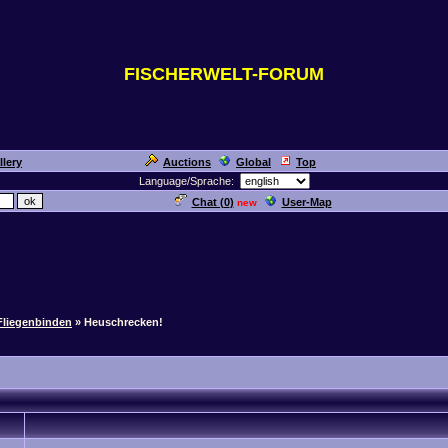
FISCHERWELT-FORUM
llery
Auctions
Global
Top
Language/Sprache:
Chat (
0
)
User-Map
new
Fliegenbinden
» Heuschrecken!