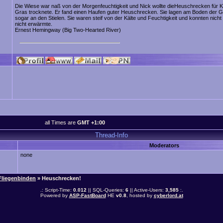
Die Wiese war naß von der Morgenfeuchtigkeit und Nick wollte dieHeuschrecken für 
Gras trocknete. Er fand einen Haufen guter Heuschrecken. Sie lagen am Boden der Gras
sogar an den Stielen. Sie waren steif von der Kälte und Feuchtigkeit und konnten nicht
nicht erwärmte.
Ernest Hemingway (Big Two-Hearted River)
all Times are
GMT +1:00
Thread-Info
Moderators
none
Fliegenbinden
» Heuschrecken!
.: Script-Time:
0.012
|| SQL-Queries:
6
|| Active-Users:
3,585
:.
Powered by
ASP-FastBoard
HE
v0.8
, hosted by
cyberlord.at