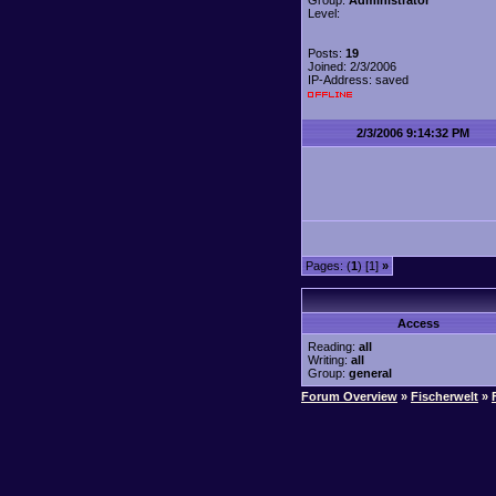
Group:
Administrator
Level:
Posts:
19
Joined: 2/3/2006
IP-Address: saved
2/3/2006 9:14:32 PM
Pages: (
1
) [1]
»
Access
Reading:
all
Writing:
all
Group:
general
Forum Overview
»
Fischerwelt
»